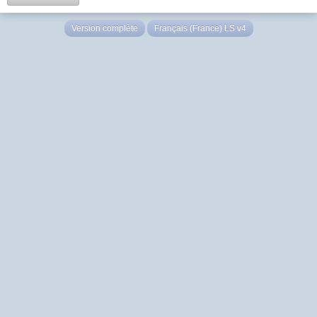
Version complète
Français (France) LS v4