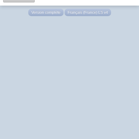
Version complète
Français (France) LS v4