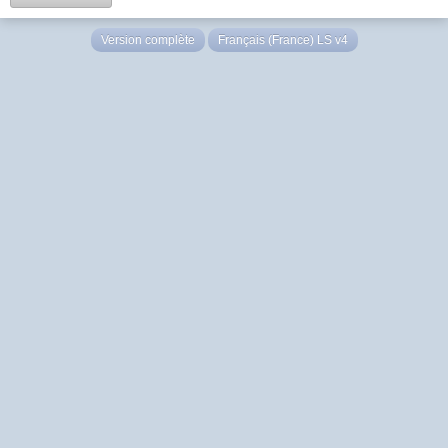
Version complète
Français (France) LS v4