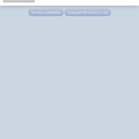
Version complète
Français (France) LS v4