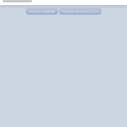
Version complète
Français (France) LS v4