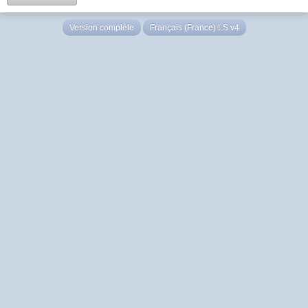
Version complète
Français (France) LS v4