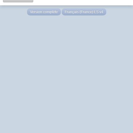
Version complète
Français (France) LS v4