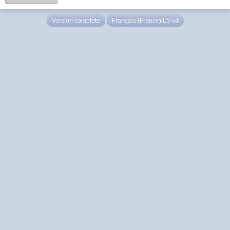
Version complète
Français (France) LS v4