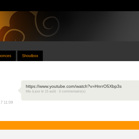
nnonces
Shoutbox
https://www.youtube.com/watch?v=HnrrO5Xbp3s
Mis à jour le 15 août · 0 commentaire(s)
17 11:09