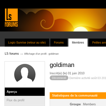
Logic-Sunrise (retour au site)
Forums
Membres
Petites a
→
LS forums
Affichage d'un profil : goldiman
goldiman
Inscrit(e) (le) 01 juin 2010
Déconnecté
Dernière activité août 03 20
Aperçu
Statistiques de la communauté
Flux du profil
Groupe
Members