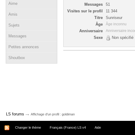
Aime
Messages
51
Visites sur le profil
11 344
Amis
Titre
Sunriseur
Âge
Âge inconnu
Sujets
Anniversaire
Anniversaire inc
Messages
Sexe
Non spécifié
Petites annonces
Shoutbox
→
LS forums
Affichage d'un profil : goldiman
Changer le thème
Français (France) LS v4
Aide