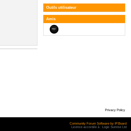
Outils utilisateur
Amis
Privacy Policy
Community Forum Software by IP.Board
Licence accordée à : Logic Sunrise Ltd