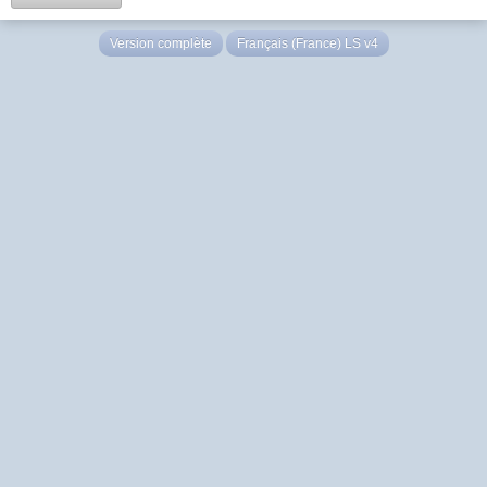
Version complète
Français (France) LS v4