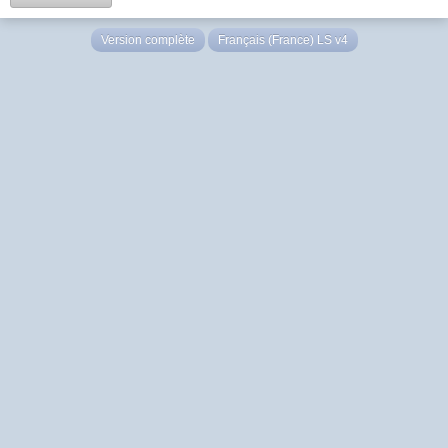
Version complète
Français (France) LS v4