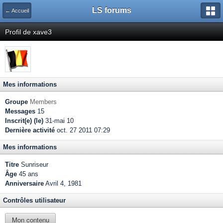
LS forums
← Accueil
Profil de xave3
Mes informations
Groupe
Members
Messages
15
Inscrit(e) (le)
31-mai 10
Dernière activité
oct. 27 2011 07:29
Mes informations
Titre
Sunriseur
Âge
45 ans
Anniversaire
Avril 4, 1981
Contrôles utilisateur
Mon contenu