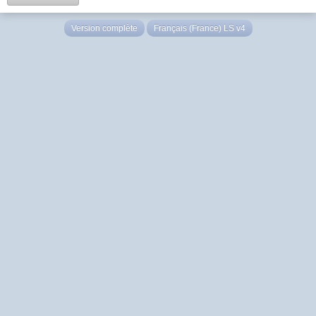
Version complète
Français (France) LS v4