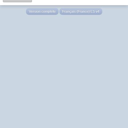
Version complète
Français (France) LS v4