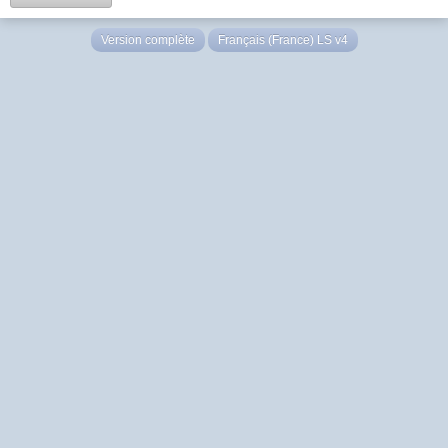
Version complète
Français (France) LS v4