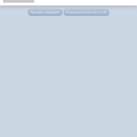
Version complète
Français (France) LS v4