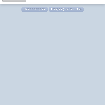
Version complète
Français (France) LS v4