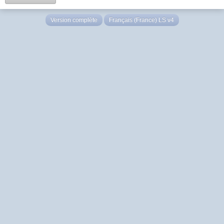
Version complète
Français (France) LS v4