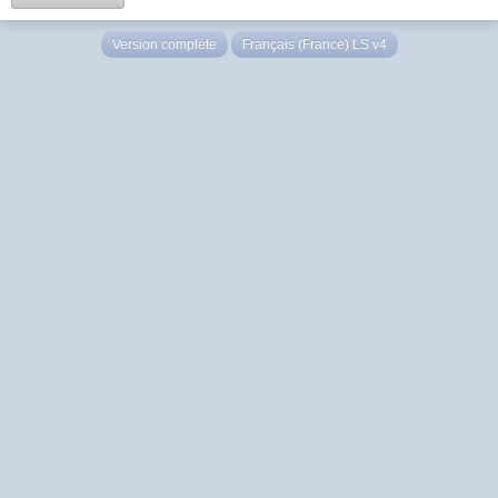
Version complète
Français (France) LS v4