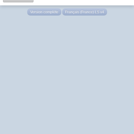
Version complète
Français (France) LS v4