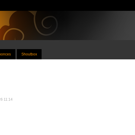
nnonces
Shoutbox
26 11:14