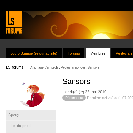
Logic-Sunrise (retour au site)
Forums
Membres
Petites a
→
LS forums
Affichage d'un profil : Petites annonces: Sansors
Sansors
Inscrit(e) (le) 22 mai 2010
Déconnecté
Dernière activité août 07 20
Aperçu
Flux du profil