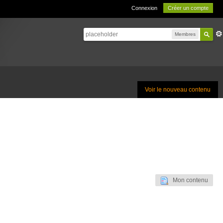
Connexion
Créer un compte
Membres
Voir le nouveau contenu
Mon contenu