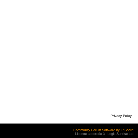
Privacy Policy
Community Forum Software by IP.Board
Licence accordée à : Logic Sunrise Ltd