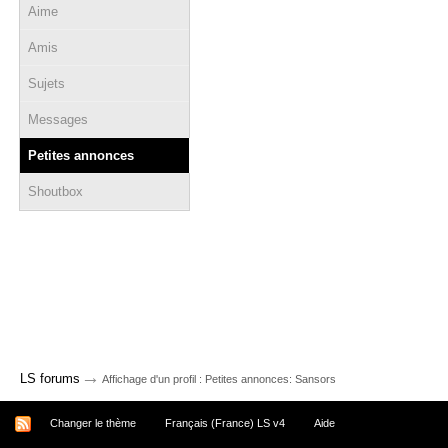
Aime
Amis
Sujets
Messages
Petites annonces
Shoutbox
→
LS forums
Affichage d'un profil : Petites annonces: Sansors
Changer le thème
Français (France) LS v4
Aide