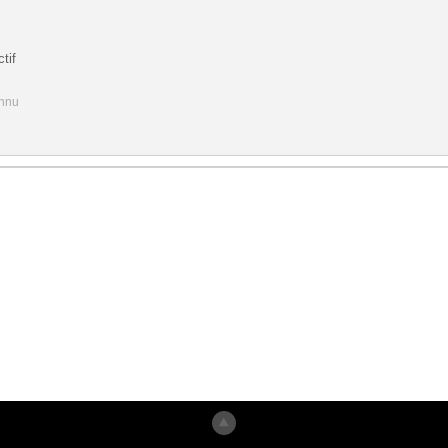
tif
onnu