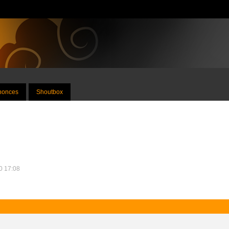
nnonces
Shoutbox
10 17:08