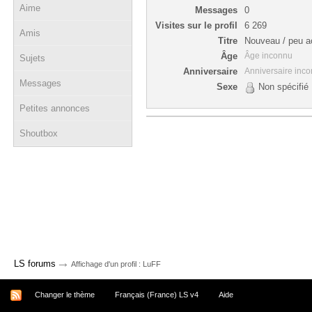
Aime
Messages
0
Visites sur le profil
6 269
Amis
Titre
Nouveau / peu ac
Âge
Âge inconnu
Sujets
Anniversaire
Anniversaire inc
Messages
Sexe
Non spécifié
Petites annonces
Shoutbox
→
LS forums
Affichage d'un profil : LuFF
Changer le thème
Français (France) LS v4
Aide