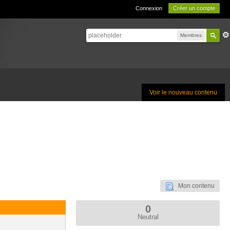
Connexion
Créer un compte
Membres
Voir le nouveau contenu
Mon contenu
0
Neutral