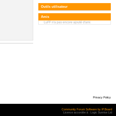
Outils utilisateur
Amis
LuFF n'a pas encore ajouté d'ami.
Privacy Policy
Community Forum Software by IP.Board
Licence accordée à : Logic Sunrise Ltd