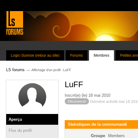
Logic-Sunrise (retour au site)
Forums
Membres
Petites a
→
LS forums
Affichage d'un profil : LuFF
LuFF
Inscrit(e) (le) 18 mai 2010
Déconnecté
Dernière activité mai 18 20
Aperçu
Statistiques de la communauté
Flux du profil
Groupe
Members