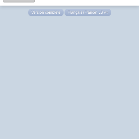
Version complète
Français (France) LS v4