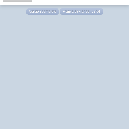
Version complète
Français (France) LS v4