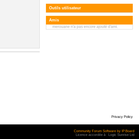
Outils utilisateur
Amis
merouane n'a pas encore ajouté d'ami.
Privacy Policy
Community Forum Software by IP.Board
Licence accordée à : Logic Sunrise Ltd