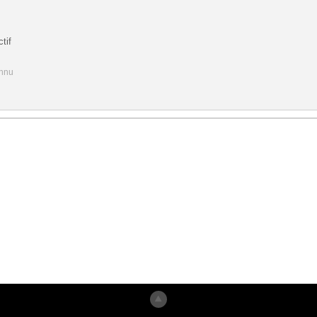
tif
onnu