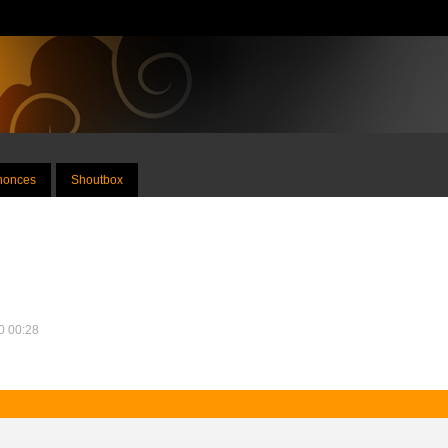
nnonces
Shoutbox
10 00:28