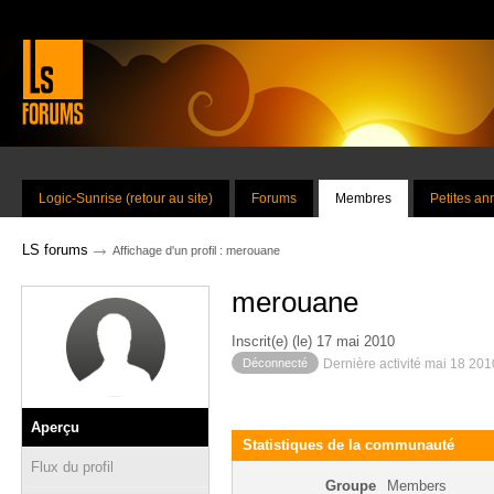
Logic-Sunrise (retour au site)
Forums
Membres
Petites a
→
LS forums
Affichage d'un profil : merouane
merouane
Inscrit(e) (le) 17 mai 2010
Déconnecté
Dernière activité mai 18 20
Aperçu
Statistiques de la communauté
Flux du profil
Groupe
Members