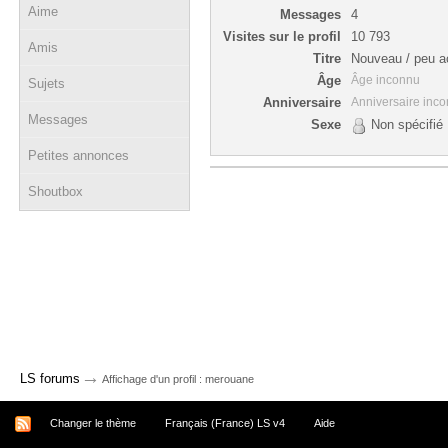
Aime
Messages
4
Visites sur le profil
10 793
Amis
Titre
Nouveau / peu ac
Âge
Âge inconnu
Sujets
Anniversaire
Anniversaire inc
Messages
Sexe
Non spécifié
Petites annonces
Shoutbox
→
LS forums
Affichage d'un profil : merouane
Changer le thème
Français (France) LS v4
Aide