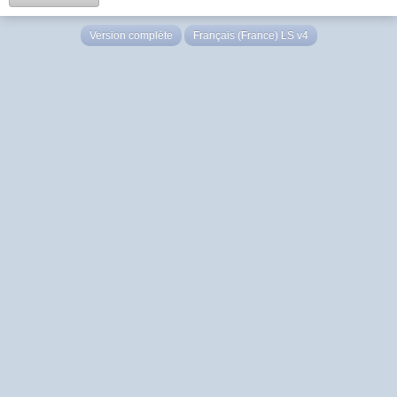
Version complète
Français (France) LS v4