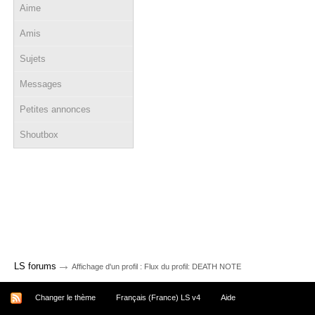
Aime
Amis
Sujets
Messages
Petites annonces
Shoutbox
→
LS forums
Affichage d'un profil : Flux du profil: DEATH NOTE
Changer le thème
Français (France) LS v4
Aide