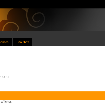
nnonces
Shoutbox
10 14:51
 afficher.