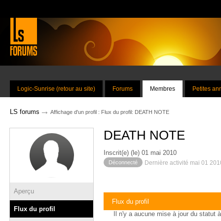
Logic-Sunrise (retour au site)
Forums
Membres
Petites a
→
LS forums
Affichage d'un profil : Flux du profil: DEATH NOTE
DEATH NOTE
Inscrit(e) (le) 01 mai 2010
Déconnecté
Dernière activité mai 01 20
Aperçu
Flux du profil
Flux du profil
Il n'y a aucune mise à jour du statut à