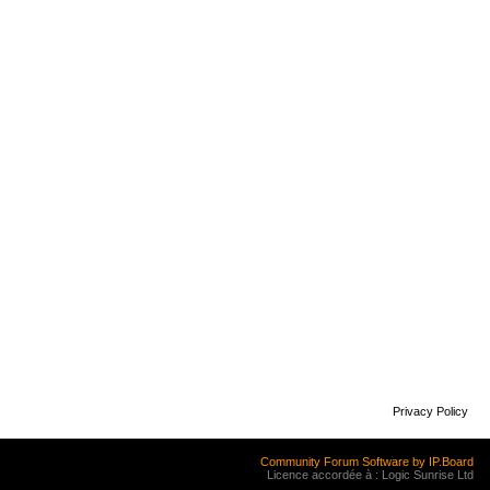
Privacy Policy
Community Forum Software by IP.Board
Licence accordée à : Logic Sunrise Ltd