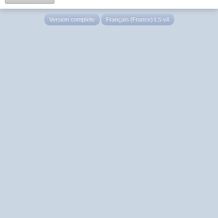
Version complète
Français (France) LS v4