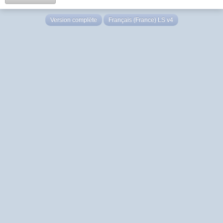
Version complète
Français (France) LS v4