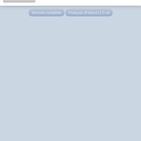
Version complète
Français (France) LS v4