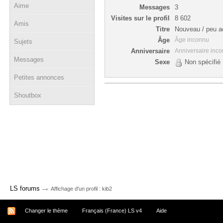
Aime
Messages
3
Visites sur le profil
8 602
Amis
Titre
Nouveau / peu ac
Âge
Âge inconnu
Sujets
Anniversaire
Anniversaire inc
Messages
Sexe
Non spécifié
Petites annonces
Shoutbox
→
LS forums
Affichage d'un profil : kib2
Changer le thème
Français (France) LS v4
Aide