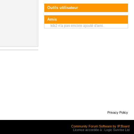
Outils utilisateur
Amis
kib2 n'a pas encore ajouté d'ami.
Privacy Policy
Community Forum Software by IP.Board
Licence accordée à : Logic Sunrise Ltd