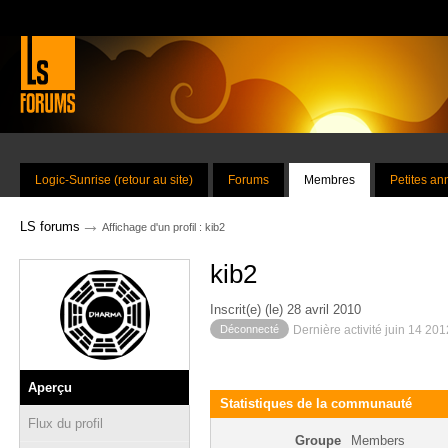
Logic-Sunrise (retour au site)
Forums
Membres
Petites a
→
LS forums
Affichage d'un profil : kib2
kib2
Inscrit(e) (le) 28 avril 2010
Déconnecté
Dernière activité juin 14 20
Aperçu
Statistiques de la communauté
Flux du profil
Groupe
Members