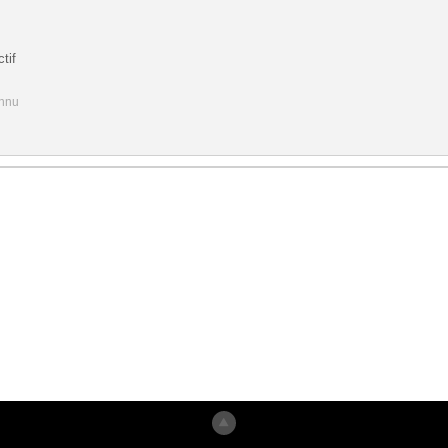
tif
onnu