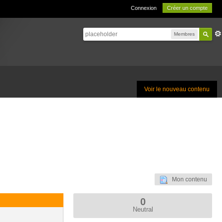
Connexion
Créer un compte
Membres
Voir le nouveau contenu
Mon contenu
0
Neutral