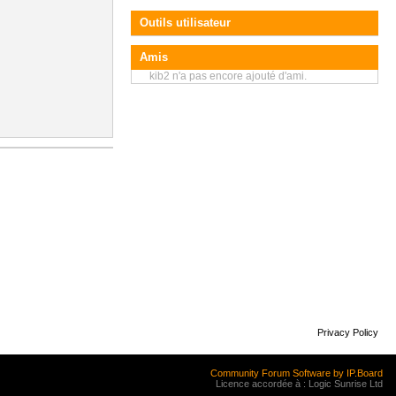
Outils utilisateur
Amis
kib2 n'a pas encore ajouté d'ami.
Privacy Policy
Community Forum Software by IP.Board
Licence accordée à : Logic Sunrise Ltd