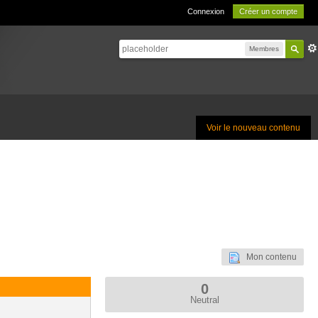
Connexion
Créer un compte
Membres
Voir le nouveau contenu
Mon contenu
0
Neutral