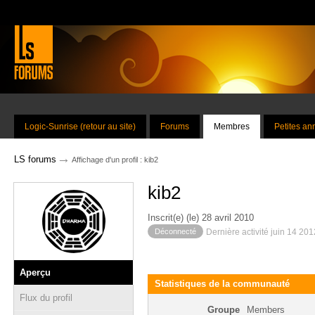
Logic-Sunrise (retour au site)
Forums
Membres
Petites a
→
LS forums
Affichage d'un profil : kib2
kib2
Inscrit(e) (le) 28 avril 2010
Déconnecté
Dernière activité juin 14 20
Aperçu
Statistiques de la communauté
Flux du profil
Groupe
Members