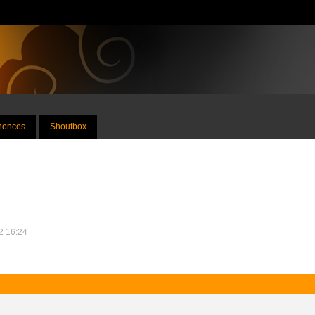
nnonces
Shoutbox
12 16:24