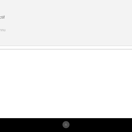
tif
onnu