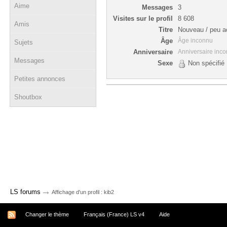
Aime
Messages
3
Visites sur le profil
8 608
Amis
Titre
Nouveau / peu ac
Âge
Âge inconnu
Sujets
Anniversaire
Anniversaire inc
Messages
Sexe
Non spécifié
Petites annonces
Shoutbox
→
LS forums
Affichage d'un profil : kib2
Changer le thème
Français (France) LS v4
Aide