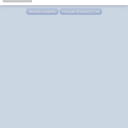
Version complète
Français (France) LS v4