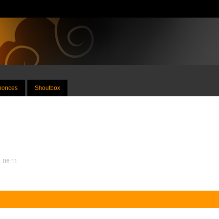
nnonces
Shoutbox
1 06:11