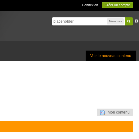
Connexion
Créer un compte
Membres
Voir le nouveau contenu
Mon contenu