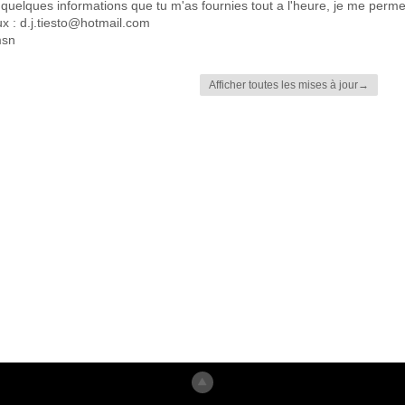
s quelques informations que tu m'as fournies tout a l'heure, je me perm
x : d.j.tiesto@hotmail.com
msn
Afficher toutes les mises à jour→