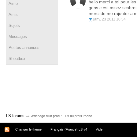
hello merci a toi pour le
Aime
gens c est assez scabreu
merci de me rajouter a 
Amis
janv. 23 2011 10:54
Sujets
Messages
Petites annonces
Shoutbox
→
LS forums
Affichage d'un profil : Flux du profil: rache
Changer le thème
Français (France) LS v4
Aide