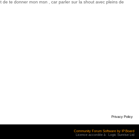
et de te donner mon msn , car parler sur la shout avec pleins de
Privacy Policy
Community Forum Software by IP.Board
Licence accordée à : Logic Sunrise Ltd