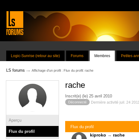
Logic-Sunrise (retour au site)
Forums
Membres
Petites a
→
LS forums
Affichage d'un profil : Flux du profil: rache
rache
Inscrit(e) (le) 25 avril 2010
Déconnecté
Dernière activité juil. 24 201
Aperçu
Flux du profil
Flux du profil
kiproko
→
rache