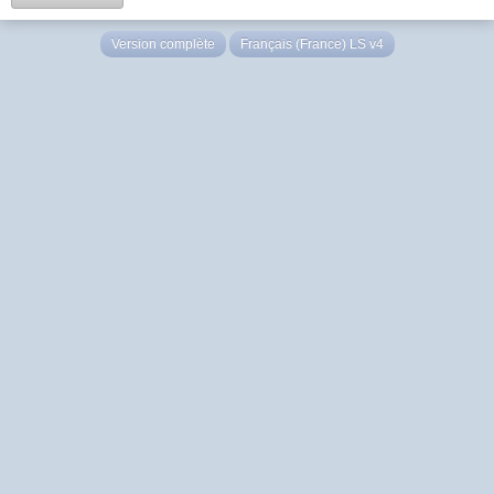
Version complète
Français (France) LS v4