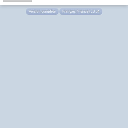
Version complète
Français (France) LS v4