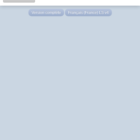
Version complète
Français (France) LS v4