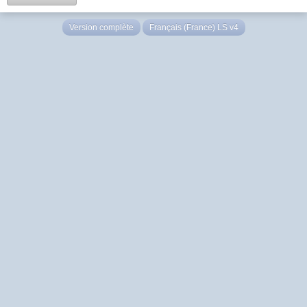
Version complète
Français (France) LS v4