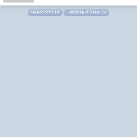
Version complète
Français (France) LS v4