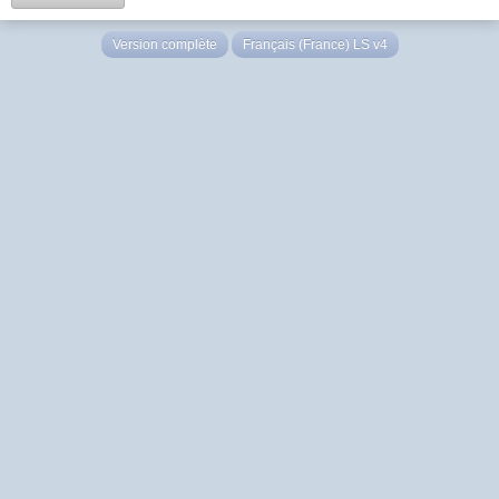
Version complète
Français (France) LS v4