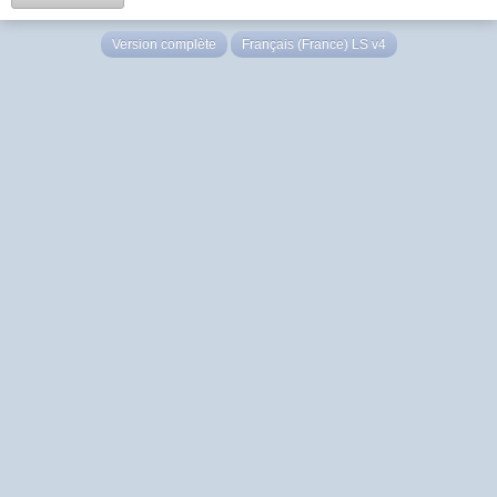
Version complète
Français (France) LS v4