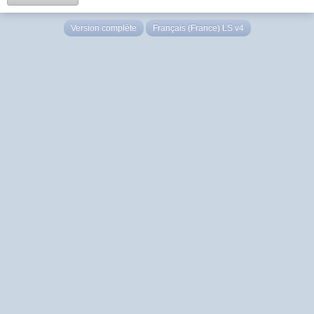
Version complète
Français (France) LS v4