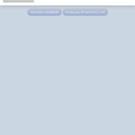
Version complète
Français (France) LS v4