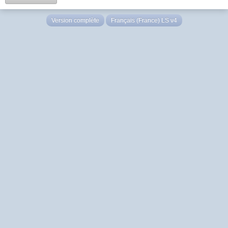
Version complète
Français (France) LS v4