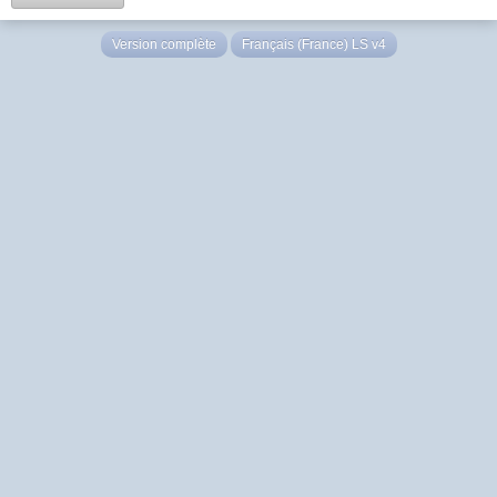
Version complète
Français (France) LS v4