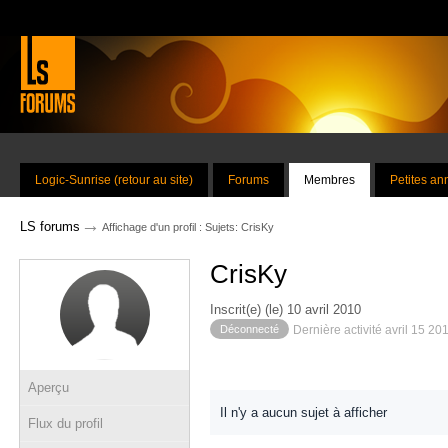
Logic-Sunrise (retour au site)
Forums
Membres
Petites a
→
LS forums
Affichage d'un profil : Sujets: CrisKy
CrisKy
Inscrit(e) (le) 10 avril 2010
Déconnecté
Dernière activité avril 15 20
Aperçu
Il n'y a aucun sujet à afficher
Flux du profil