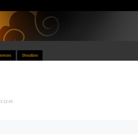
nnonces
Shoutbox
13 12:45