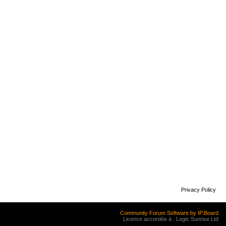
Privacy Policy
Community Forum Software by IP.Board
Licence accordée à : Logic Sunrise Ltd