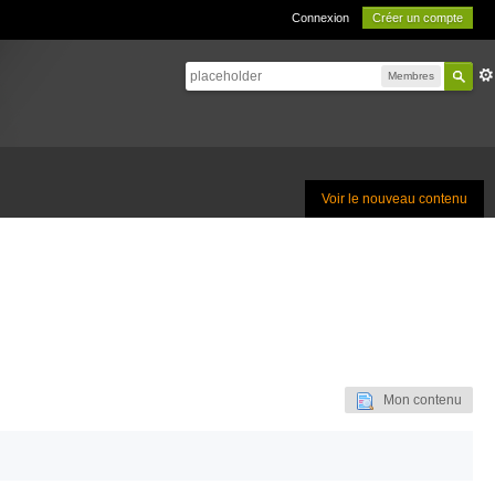
Connexion
Créer un compte
Membres
Voir le nouveau contenu
Mon contenu