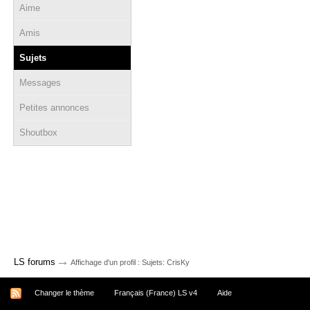
Aime
Amis
Sujets
Messages
Petites annonces
Shoutbox
→
LS forums
Affichage d'un profil : Sujets: CrisKy
Changer le thème
Français (France) LS v4
Aide