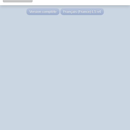
Version complète
Français (France) LS v4