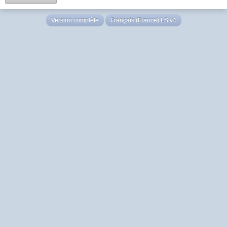
Version complète
Français (France) LS v4