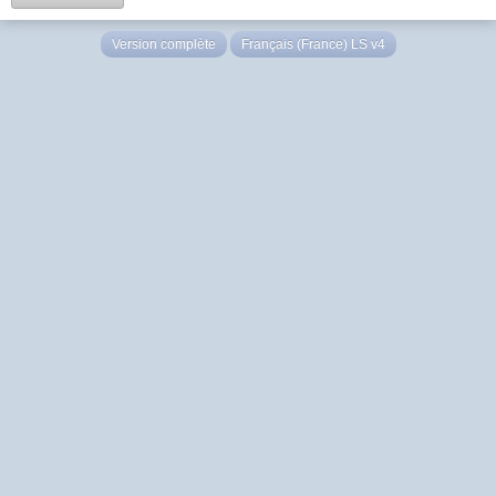
Version complète
Français (France) LS v4