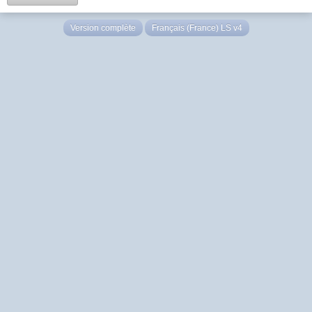
Version complète
Français (France) LS v4