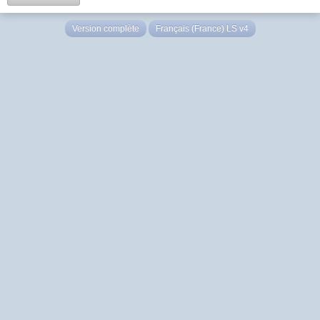
Version complète
Français (France) LS v4